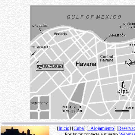
[
Inicio
] [
Cuba
] [
Alojamiento
] [
Reserva
Por favor contacte a nuestro
Webmas